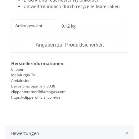
Umweltfreundlich durch recycelte Materialien
Produkteigenschaft
Wert
0,12
kg
Artikelgewicht:
Angaben zur Produktsicherheit
Herstellerinformationen:
Clipper
Metalurgia 2a
Andalusien
Barcelona, Spanien, 8038
clipper.internet@flamagas.com
https://clipperofficial.com/de
Bewertungen