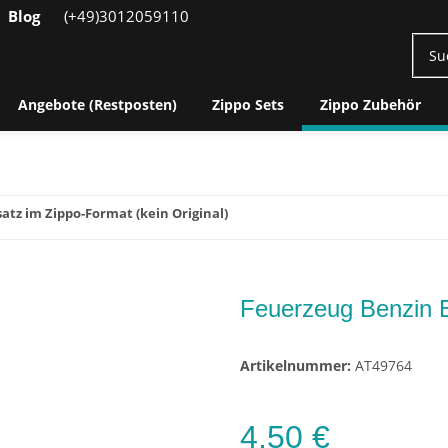
Blog
(+49)3012059110
Angebote (Restposten)
Zippo Sets
Zippo Zubehör
atz im Zippo-Format (kein Original)
Feuerzeug Benzin Ei
Artikelnummer:
AT49764
4,50 €