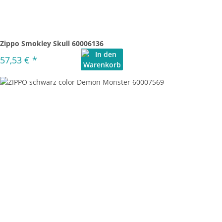
Zippo Smokley Skull 60006136
57,53 €
*