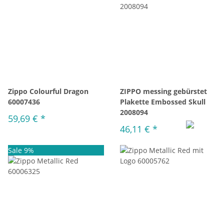
Zippo Colourful Dragon
ZIPPO messing gebürstet
60007436
Plakette Embossed Skull
2008094
59,69 €
*
46,11 €
*
Sale 9%