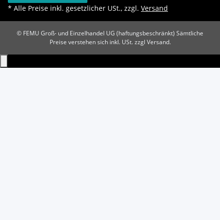
* Alle Preise inkl. gesetzlicher USt., zzgl.
Versand
© FEMU Groß- und Einzelhandel UG (haftungsbeschränkt)
Sämtliche
Preise verstehen sich inkl. USt. zzgl Versand.