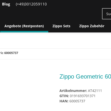
Blog
(+49)3012059110
Angebote (Restposten)
Zippo Sets
Zippo Zubehör
ic 60005737
Zippo Geometric 6
Artikelnummer:
AT42111
GTIN:
0191693701371
HAN:
60005737