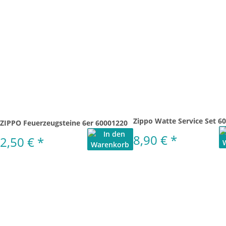
Zippo Watte Service Set 6
ZIPPO Feuerzeugsteine 6er 60001220
8,90 €
*
2,50 €
*