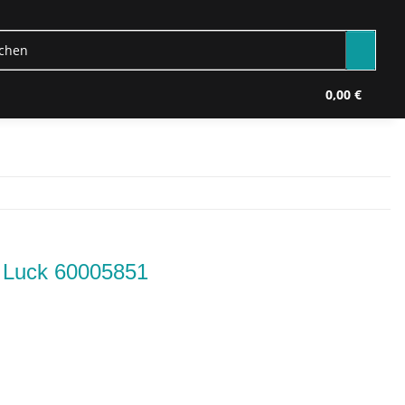
0,00 €
 Luck 60005851