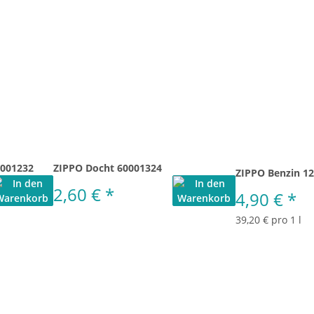
0001232
ZIPPO Docht 60001324
ZIPPO Benzin 1
2,60 €
*
4,90 €
*
39,20 € pro 1 l