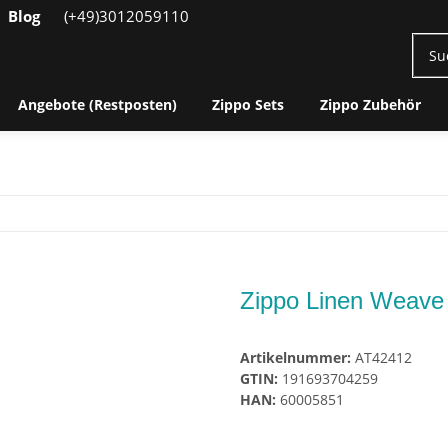
Blog
(+49)3012059110
Angebote (Restposten)
Zippo Sets
Zippo Zubehör
Zippo Linen Weave
Artikelnummer:
AT42412
GTIN:
191693704259
HAN:
60005851