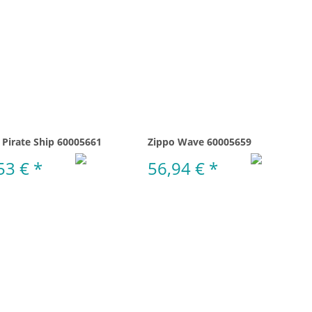
 Pirate Ship 60005661
Zippo Wave 60005659
53 €
*
56,94 €
*