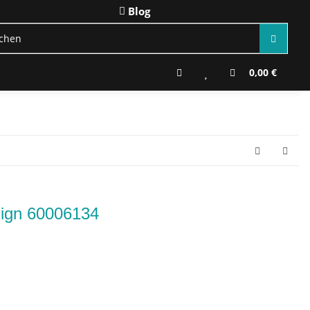
Blog
0,00 €
sign 60006134