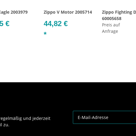
Eagle 2003979
Zippo V Motor 2005714
Zippo Fighting 
60005658
5 €
44,82 €
Preis auf
Anfrage
*
egelmäßig und jederzeit
l zu.
Newsletter Abonnieren