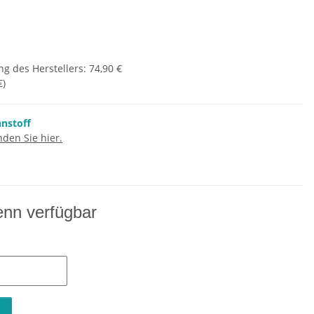
g des Herstellers
:
74,90 €
€
)
nnstoff
den Sie hier.
enn verfügbar
n