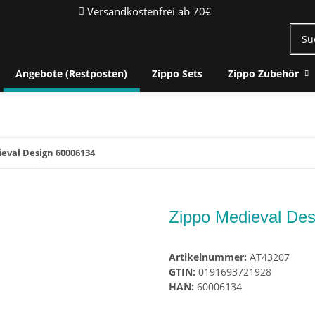
Versandkostenfrei ab 70€
Angebote (Restposten)
Zippo Sets
Zippo Zubehör
eval Design 60006134
Zippo Medieval De
Artikelnummer:
AT43207
GTIN:
0191693721928
HAN:
60006134