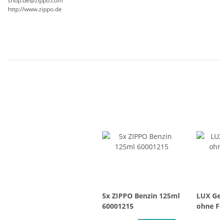
shop.de@zippo.com
http://www.zippo.de
5x ZIPPO Benzin 125ml
LUX Ge
60001215
ohne F