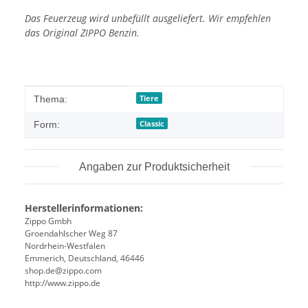
Das Feuerzeug wird unbefüllt ausgeliefert. Wir empfehlen
das Original ZIPPO Benzin.
Produkteigenschaft
Wert
Tiere
Thema:
Classic
Form:
Angaben zur Produktsicherheit
Herstellerinformationen:
Zippo Gmbh
Groendahlscher Weg 87
Nordrhein-Westfalen
Emmerich, Deutschland, 46446
shop.de@zippo.com
http://www.zippo.de