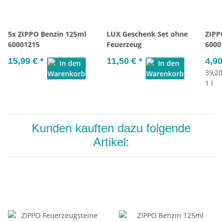
5x ZIPPO Benzin 125ml
LUX Geschenk Set ohne
ZIPP
60001215
Feuerzeug
6000
15,99 €
*
11,50 €
*
4,9
39,20
1 l
Kunden kauften dazu folgende
Artikel: