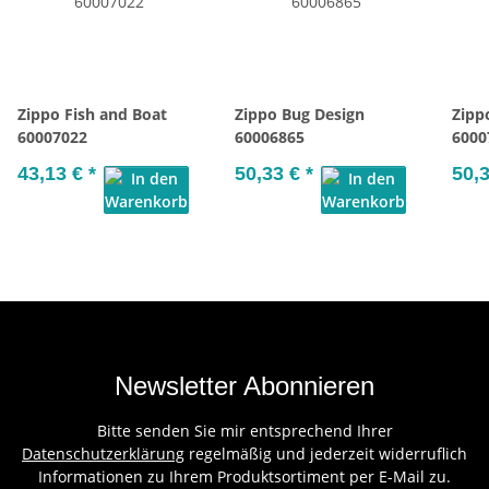
Zippo Fish and Boat
Zippo Bug Design
Zipp
60007022
60006865
6000
43,13 €
*
50,33 €
*
50,
Newsletter Abonnieren
Bitte senden Sie mir entsprechend Ihrer
Datenschutzerklärung
regelmäßig und jederzeit widerruflich
Informationen zu Ihrem Produktsortiment per E-Mail zu.