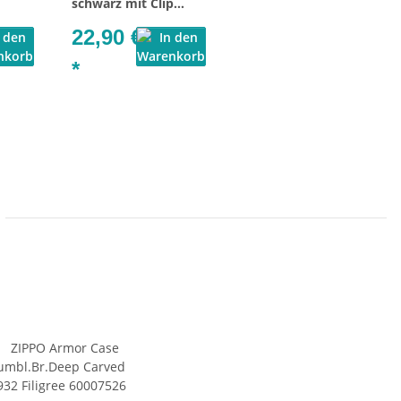
schwarz mit Clip
60001219
22,90 €
*