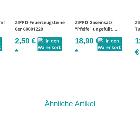
ml
ZIPPO Feuerzeugsteine
ZIPPO Gaseinsatz
ZI
6er 60001220
"Pfeife" ungefüllt,
Tu
Steinzündung 2007733
19
2,50 €
18,90 €
1
*
*
Ähnliche Artikel