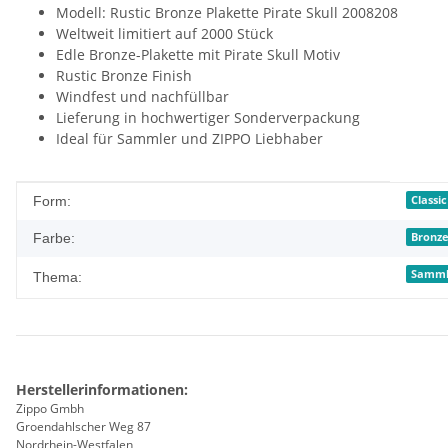
Modell: Rustic Bronze Plakette Pirate Skull 2008208
Weltweit limitiert auf 2000 Stück
Edle Bronze-Plakette mit Pirate Skull Motiv
Rustic Bronze Finish
Windfest und nachfüllbar
Lieferung in hochwertiger Sonderverpackung
Ideal für Sammler und ZIPPO Liebhaber
Produkteigenschaft
Wert
Classic
Form:
Bronz
Farbe:
Samml
Thema:
Herstellerinformationen:
Zippo Gmbh
Groendahlscher Weg 87
Nordrhein-Westfalen