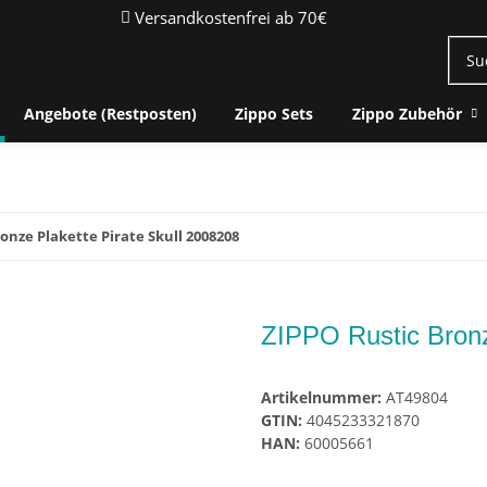
Versandkostenfrei ab 70€
Angebote (Restposten)
Zippo Sets
Zippo Zubehör
onze Plakette Pirate Skull 2008208
ZIPPO Rustic Bronz
Artikelnummer:
AT49804
GTIN:
4045233321870
HAN:
60005661