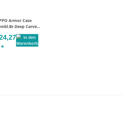
PPO Armor Case
mbl.Br.Deep Carved
32 Filigree 60007526
24,27
€
*