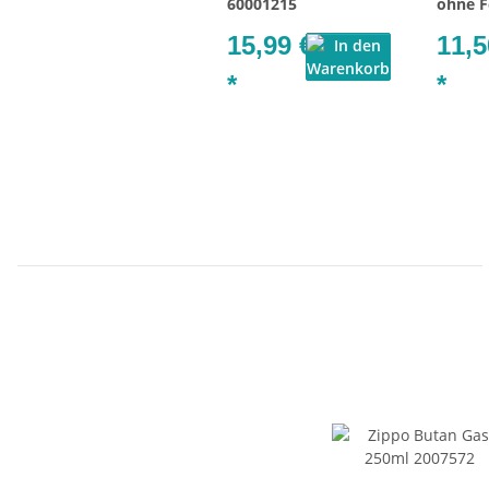
60001215
ohne F
15,99 €
11,5
*
*