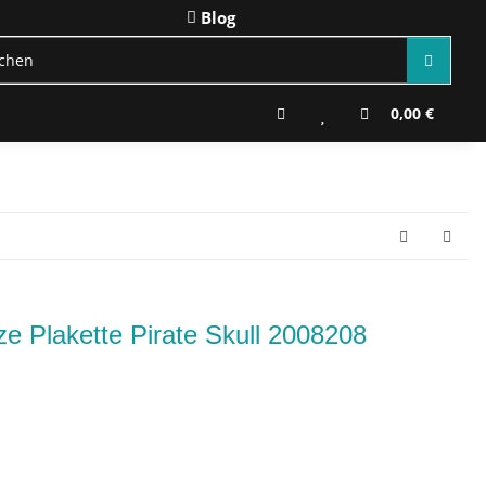
Blog
0,00 €
e Plakette Pirate Skull 2008208