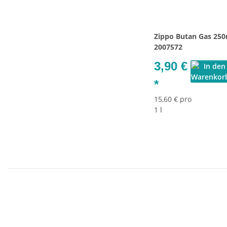
Zippo Butan Gas 250
2007572
3,90 €
*
15,60 € pro
1 l