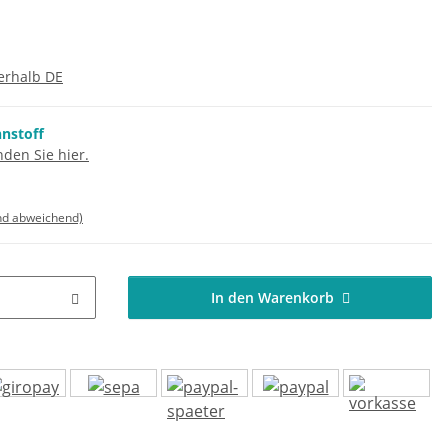
erhalb DE
nnstoff
den Sie hier.
nd abweichend)
In den Warenkorb