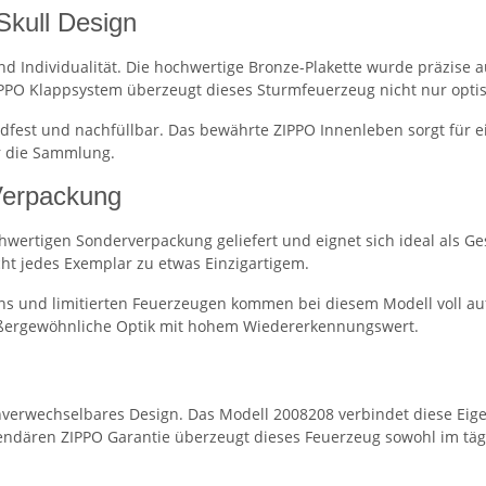
Skull Design
r und Individualität. Die hochwertige Bronze-Plakette wurde präzis
IPPO Klappsystem überzeugt dieses Sturmfeuerzeug nicht nur optis
indfest und nachfüllbar. Das bewährte ZIPPO Innenleben sorgt für
ür die Sammlung.
 Verpackung
hwertigen Sonderverpackung geliefert und eignet sich ideal als 
ht jedes Exemplar zu etwas Einzigartigem.
 und limitierten Feuerzeugen kommen bei diesem Modell voll auf 
 außergewöhnliche Optik mit hohem Wiedererkennungswert.
unverwechselbares Design. Das Modell 2008208 verbindet diese Eig
gendären ZIPPO Garantie überzeugt dieses Feuerzeug sowohl im tä