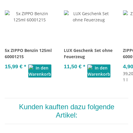
5x ZIPPO Benzin 125ml
LUX Geschenk Set ohne
ZIPP
60001215
Feuerzeug
6000
15,99 €
*
11,50 €
*
4,9
39,20
1 l
Kunden kauften dazu folgende
Artikel: