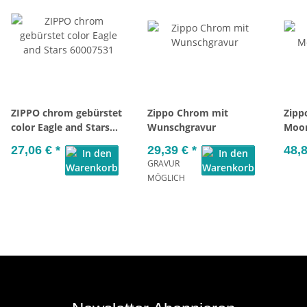
ZIPPO chrom gebürstet
Zippo Chrom mit
Zipp
color Eagle and Stars
Wunschgravur
Moon
60007531
27,06 €
*
29,39 €
*
48,
GRAVUR
MÖGLICH