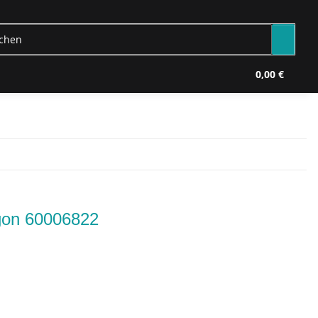
0,00 €
gon 60006822