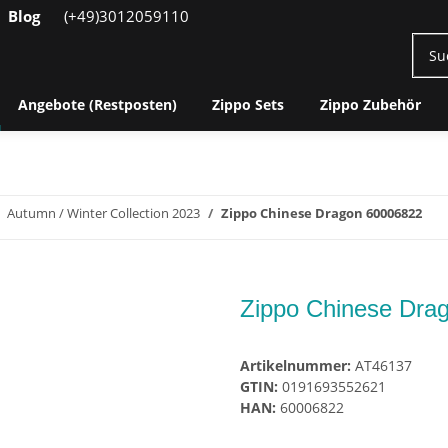
Blog
(+49)3012059110
Angebote (Restposten)
Zippo Sets
Zippo Zubehör
Autumn / Winter Collection 2023
Zippo Chinese Dragon 60006822
Zippo Chinese Dra
Artikelnummer:
AT46137
GTIN:
0191693552621
HAN:
60006822