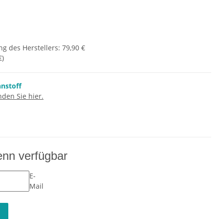
g des Herstellers
:
79,90 €
€
)
nnstoff
den Sie hier.
enn verfügbar
E-
Mail
n