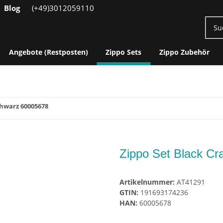
Blog
(+49)3012059110
Angebote (Restposten)
Zippo Sets
Zippo Zubehör
chwarz 60005678
Zippo Set Black Cr
Artikelnummer:
AT41291
GTIN:
191693174236
HAN:
60005678