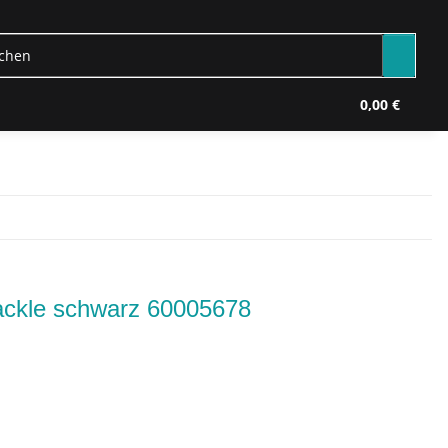
0,00 €
ackle schwarz 60005678