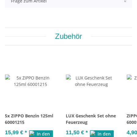
Frage zum Artikel
Zubehör
5x ZIPPO Benzin 125ml
LUX Geschenk Set ohne
ZIPP
60001215
Feuerzeug
6000
15,99 €
*
11,50 €
*
4,9