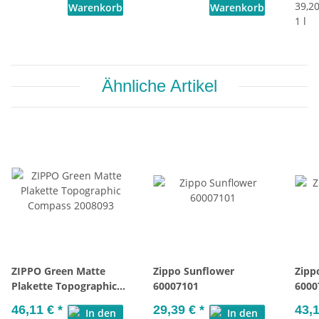
39,20
1 l
Ähnliche Artikel
ZIPPO Green Matte
Zippo Sunflower
Zipp
Plakette Topographic
60007101
6000
Compass 2008093
46,11 €
*
29,39 €
*
43,