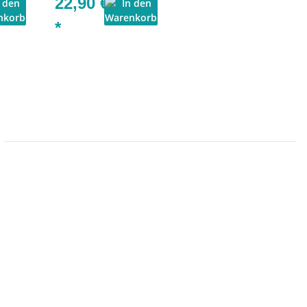
22,90 €
*