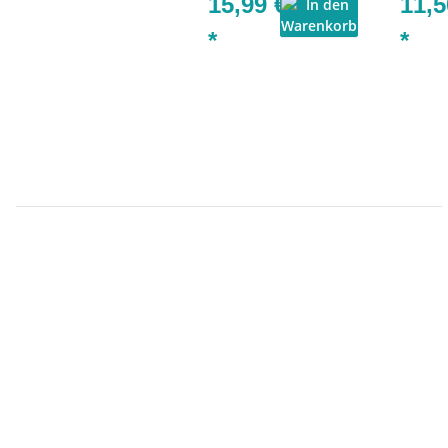
15,99 €
11,5
*
*