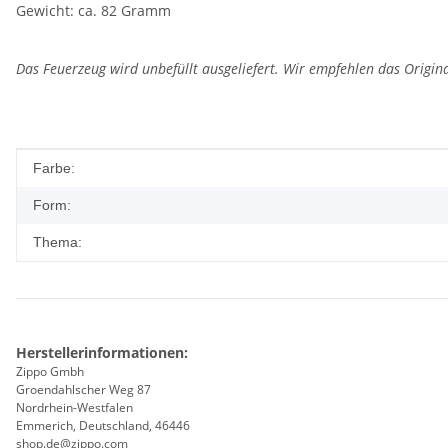
Gewicht: ca. 82 Gramm
Das Feuerzeug wird unbefüllt ausgeliefert. Wir empfehlen das Origin
Produkteigenschaft
Wert
Farbe:
Form:
Thema:
Herstellerinformationen:
Zippo Gmbh
Groendahlscher Weg 87
Nordrhein-Westfalen
Emmerich, Deutschland, 46446
shop.de@zippo.com