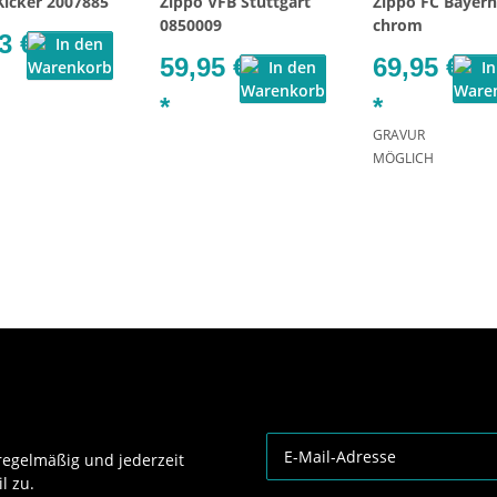
Kicker 2007885
Zippo VFB Stuttgart
Zippo FC Bayern
0850009
chrom
3 €
59,95 €
69,95 €
*
*
GRAVUR
MÖGLICH
egelmäßig und jederzeit
l zu.
Newsletter Abonnieren