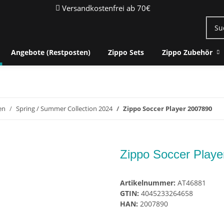
Versandkostenfrei ab 70€
Angebote (Restposten)
Zippo Sets
Zippo Zubehör
en
Spring / Summer Collection 2024
Zippo Soccer Player 2007890
Zippo Soccer Playe
Artikelnummer:
AT46881
GTIN:
4045233264658
HAN:
2007890