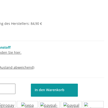
g des Herstellers
:
84,90 €
nnstoff
den Sie hier.
 Ausland abweichend)
In den Warenkorb