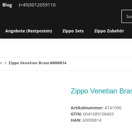
Blog
(+49)3012059110
Angebote (Restposten)
Zippo Sets
Zippo Zubehör
er
Zippo Venetian Brass 60000814
Zippo Venetian Br
Artikelnummer:
AT41090
GTIN:
0041689108403
HAN:
60000814