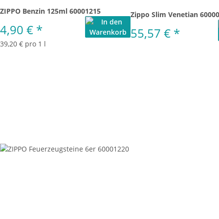
ZIPPO Benzin 125ml 60001215
Zippo Slim Venetian 6000
4,90 €
*
55,57 €
*
39,20 € pro 1 l