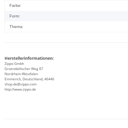
Produkteigenschaft
Wert
Farbe:
Form:
Thema:
Herstellerinformationen:
Zippo Gmbh
Groendahlscher Weg 87
Nordrhein-Westfalen
Emmerich, Deutschland, 46446
shop.de@zippo.com
http://www.zippo.de