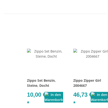
Zippo Set Benzin,
Zippo Zipper Girl
Steine, Docht
2004667
10,00 €
46,73 €
*
*