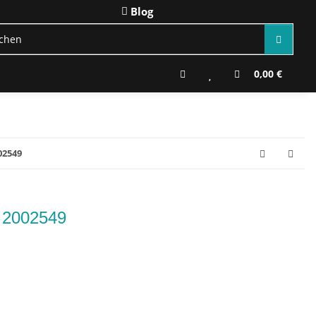
Blog
0,00 €
02549
l 2002549