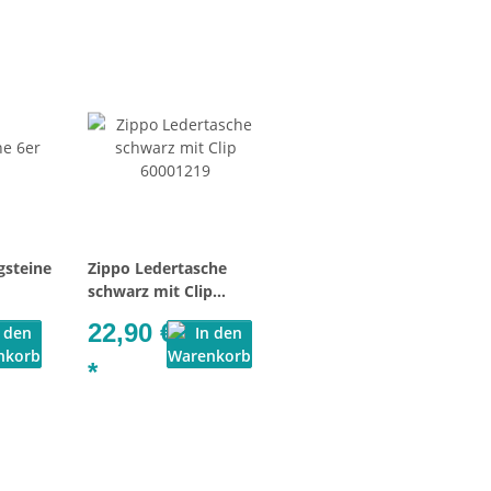
gsteine
Zippo Ledertasche
schwarz mit Clip
60001219
22,90 €
*