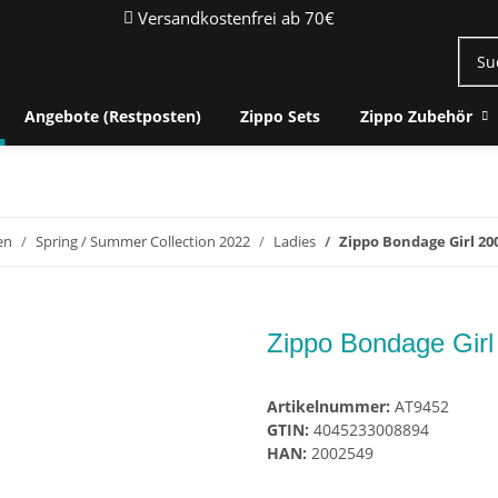
Versandkostenfrei ab 70€
Angebote (Restposten)
Zippo Sets
Zippo Zubehör
en
Spring / Summer Collection 2022
Ladies
Zippo Bondage Girl 20
Zippo Bondage Gir
Artikelnummer:
AT9452
GTIN:
4045233008894
HAN:
2002549