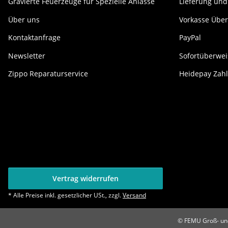
Gravierte Feuerzeuge für Spezielle Anlässe
Lieferung und
Über uns
Vorkasse Übe
Kontaktanfrage
PayPal
Newsletter
Sofortüberwe
Zippo Reparaturservice
Heidepay Zahl
Vertrag widerrufen
* Alle Preise inkl. gesetzlicher USt., zzgl.
Versand
© FEMU Groß- und