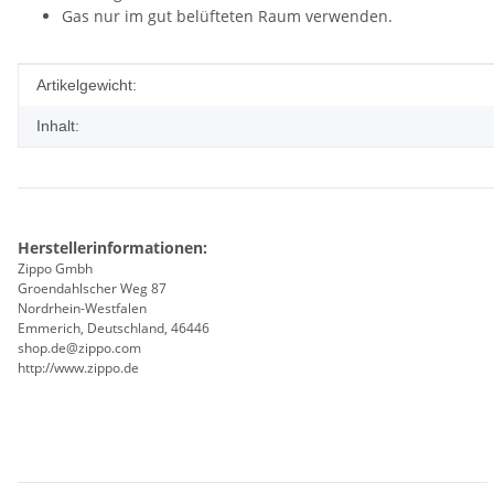
Gas nur im gut belüfteten Raum verwenden.
Produkteigenschaft
Wert
Artikelgewicht:
Inhalt:
Herstellerinformationen:
Zippo Gmbh
Groendahlscher Weg 87
Nordrhein-Westfalen
Emmerich, Deutschland, 46446
shop.de@zippo.com
http://www.zippo.de