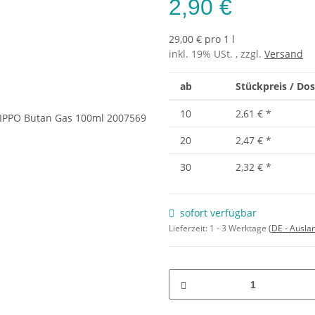
2,90 €
29,00 € pro 1 l
inkl. 19% USt. , zzgl.
Versand
ab
Stückpreis / Dos
10
2,61 €
*
20
2,47 €
*
30
2,32 €
*
sofort verfügbar
Lieferzeit:
1 - 3 Werktage
(DE - Ausla