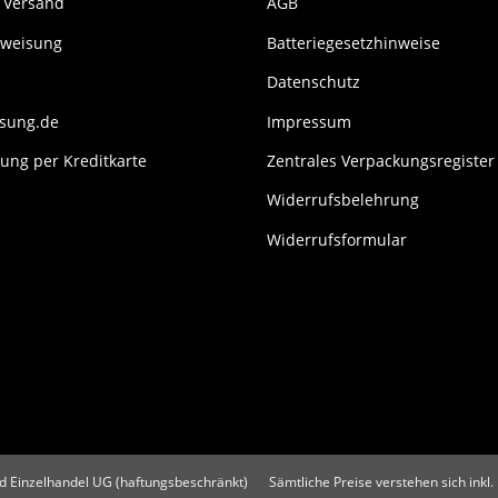
 Versand
AGB
rweisung
Batteriegesetzhinweise
Datenschutz
isung.de
Impressum
ung per Kreditkarte
Zentrales Verpackungsregister
Widerrufsbelehrung
Widerrufsformular
 Einzelhandel UG (haftungsbeschränkt)
Sämtliche Preise verstehen sich inkl.