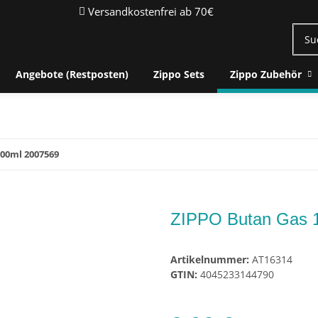
Versandkostenfrei ab 70€
Angebote (Restposten)
Zippo Sets
Zippo Zubehör
00ml 2007569
ZIPPO Butan Gas 
Artikelnummer:
AT16314
GTIN:
4045233144790