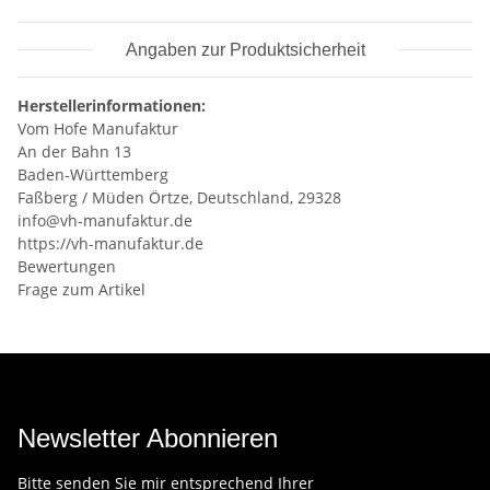
Angaben zur Produktsicherheit
Herstellerinformationen:
Vom Hofe Manufaktur
An der Bahn 13
Baden-Württemberg
Faßberg / Müden Örtze, Deutschland, 29328
info@vh-manufaktur.de
https://vh-manufaktur.de
Bewertungen
Frage zum Artikel
Newsletter Abonnieren
Bitte senden Sie mir entsprechend Ihrer