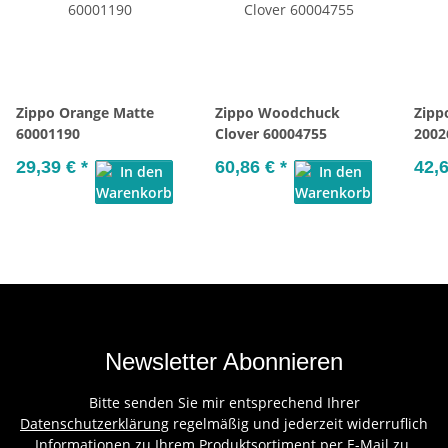
Zippo Orange Matte
Zippo Woodchuck
Zipp
60001190
Clover 60004755
2002
29,39 €
*
60,86 €
*
42,
Newsletter Abonnieren
Bitte senden Sie mir entsprechend Ihrer
Datenschutzerklärung
regelmäßig und jederzeit widerruflich
Informationen zu Ihrem Produktsortiment per E-Mail zu.