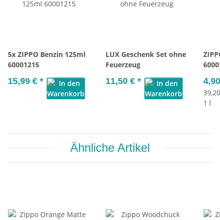
5x ZIPPO Benzin 125ml
LUX Geschenk Set ohne
ZIPP
60001215
Feuerzeug
6000
15,99 €
*
11,50 €
*
4,9
39,20
1 l
Ähnliche Artikel