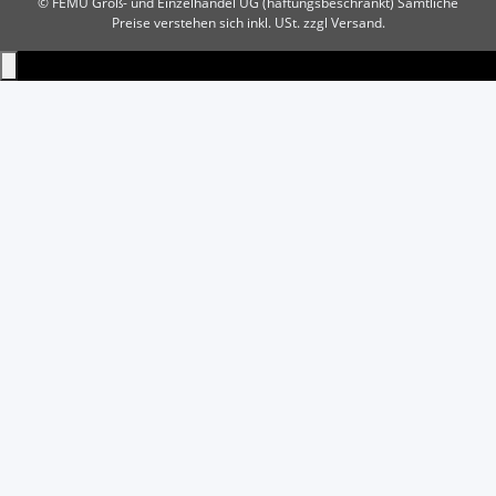
© FEMU Groß- und Einzelhandel UG (haftungsbeschränkt)
Sämtliche
Preise verstehen sich inkl. USt. zzgl Versand.