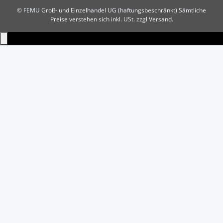
© FEMU Groß- und Einzelhandel UG (haftungsbeschränkt)
Sämtliche
Preise verstehen sich inkl. USt. zzgl Versand.