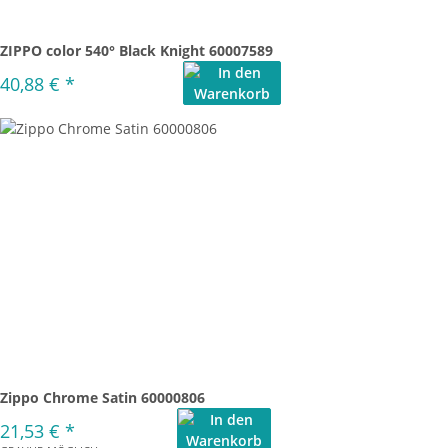
ZIPPO color 540° Black Knight 60007589
40,88 €
*
Zippo Chrome Satin 60000806
21,53 €
*