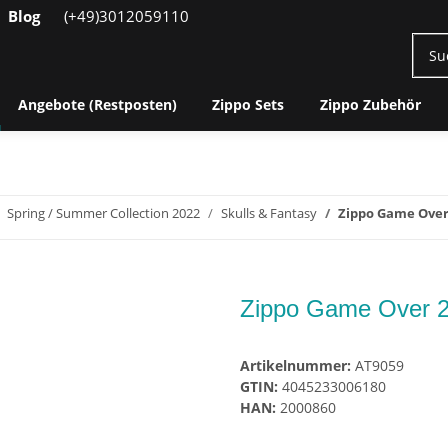
Blog
(+49)3012059110
Angebote (Restposten)
Zippo Sets
Zippo Zubehör
Spring / Summer Collection 2022
Skulls & Fantasy
Zippo Game Over
Zippo Game Over 
Artikelnummer:
AT9059
GTIN:
4045233006180
HAN:
2000860