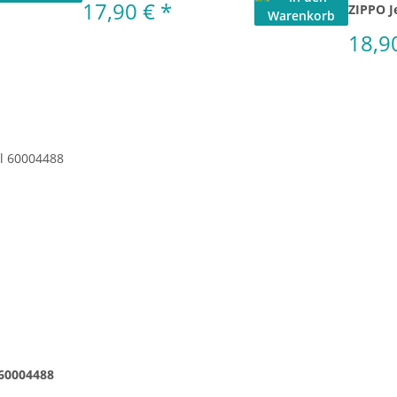
17,90 €
*
ZIPPO J
18,9
 60004488