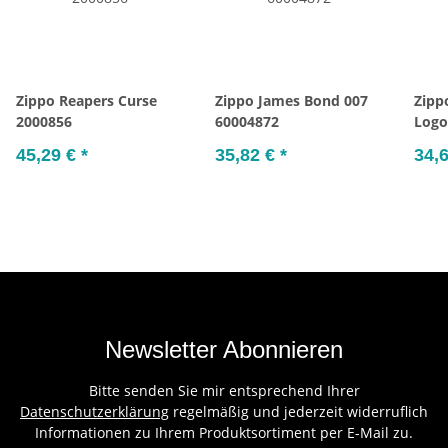
Zippo Reapers Curse
Zippo James Bond 007
Zipp
2000856
60004872
Logo
45,29 €
*
35,82 €
*
34,
Newsletter Abonnieren
Bitte senden Sie mir entsprechend Ihrer
Datenschutzerklärung
regelmäßig und jederzeit widerruflich
Informationen zu Ihrem Produktsortiment per E-Mail zu.