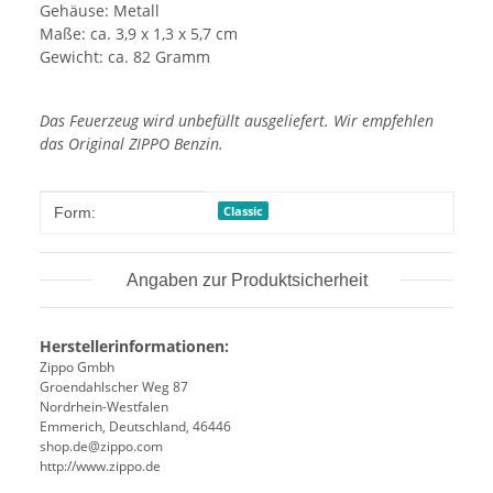
Gehäuse: Metall
Maße: ca. 3,9 x 1,3 x 5,7 cm
Gewicht: ca. 82 Gramm
Das Feuerzeug wird unbefüllt ausgeliefert. Wir empfehlen
das Original ZIPPO Benzin.
Produkteigenschaft
Wert
Classic
Form:
Angaben zur Produktsicherheit
Herstellerinformationen:
Zippo Gmbh
Groendahlscher Weg 87
Nordrhein-Westfalen
Emmerich, Deutschland, 46446
shop.de@zippo.com
http://www.zippo.de