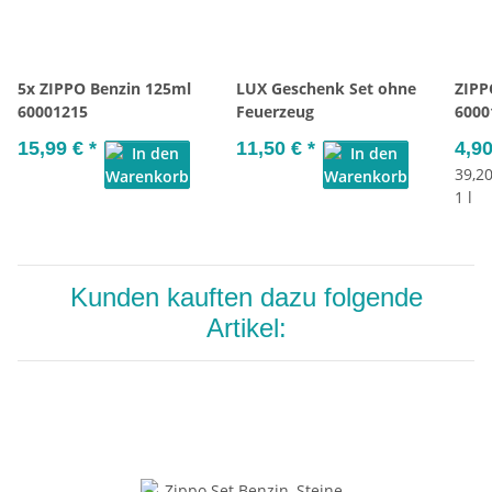
5x ZIPPO Benzin 125ml
LUX Geschenk Set ohne
ZIPP
60001215
Feuerzeug
6000
15,99 €
*
11,50 €
*
4,9
39,20
1 l
Kunden kauften dazu folgende
Artikel: