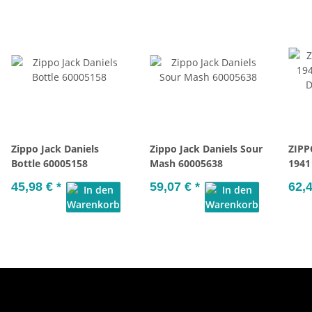
Zippo Jack Daniels
Zippo Jack Daniels Sour
ZIPP
Bottle 60005158
Mash 60005638
1941 
Dani
45,98 €
*
59,07 €
*
62,