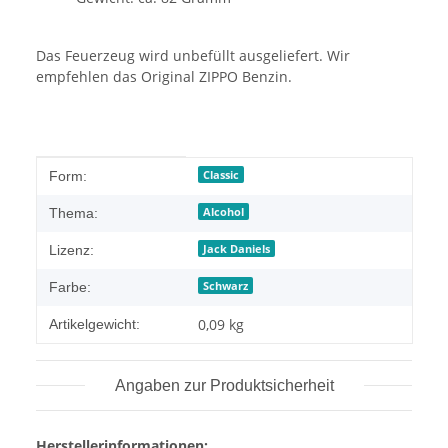
Das Feuerzeug wird unbefüllt ausgeliefert. Wir
empfehlen das Original ZIPPO Benzin.
Produkteigenschaft
Wert
Classic
Form:
Alcohol
Thema:
Jack Daniels
Lizenz:
Schwarz
Farbe:
0,09
kg
Artikelgewicht:
Angaben zur Produktsicherheit
Herstellerinformationen: