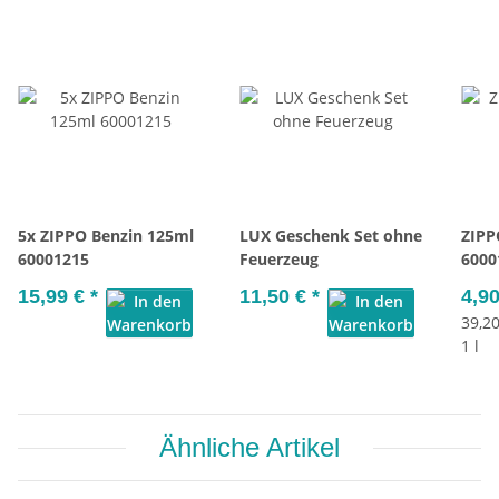
5x ZIPPO Benzin 125ml
LUX Geschenk Set ohne
ZIPP
60001215
Feuerzeug
6000
15,99 €
*
11,50 €
*
4,9
39,20
1 l
Ähnliche Artikel