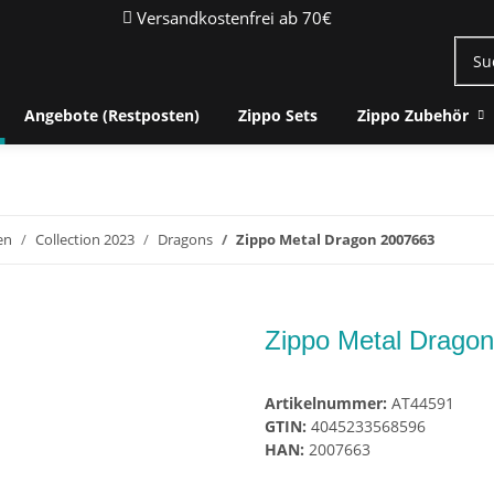
Versandkostenfrei ab 70€
Angebote (Restposten)
Zippo Sets
Zippo Zubehör
en
Collection 2023
Dragons
Zippo Metal Dragon 2007663
Zippo Metal Drago
Artikelnummer:
AT44591
GTIN:
4045233568596
HAN:
2007663