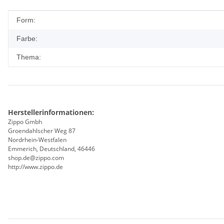
Produkteigenschaft
Wert
Form:
Farbe:
Thema:
Herstellerinformationen:
Zippo Gmbh
Groendahlscher Weg 87
Nordrhein-Westfalen
Emmerich, Deutschland, 46446
shop.de@zippo.com
http://www.zippo.de