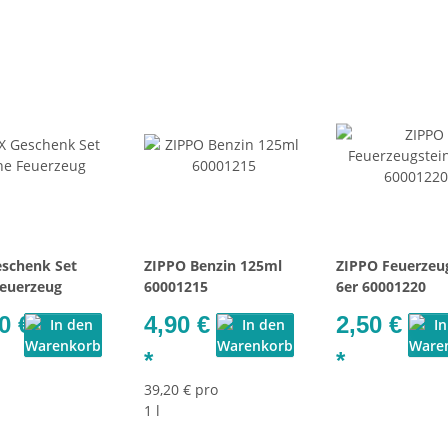
schenk Set
ZIPPO Benzin 125ml
ZIPPO Feuerzeu
euerzeug
60001215
6er 60001220
0 €
4,90 €
2,50 €
*
*
39,20 € pro
1 l