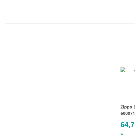
Zippo 
600071
64,7