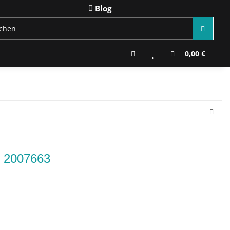
Blog
0,00 €
n 2007663