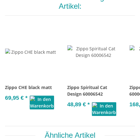
Artikel:
Zippo CHE black matt
Zippo Spiritual Cat
Zipp
Design 60006542
6000
69,95 €
*
48,89 €
*
168
Ähnliche Artikel