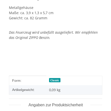
Metallgehäuse
Maße: ca. 3,9 x 1,3 x 5,7 cm
Gewicht: ca. 82 Gramm
Das Feuerzeug wird unbefüllt ausgeliefert. Wir empfehlen
das Original ZIPPO Benzin.
Produkteigenschaft
Wert
Classic
Form:
0,09
kg
Artikelgewicht:
Angaben zur Produktsicherheit