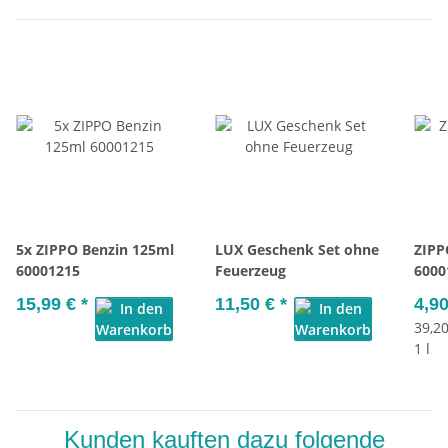
5x ZIPPO Benzin 125ml
LUX Geschenk Set ohne
ZIPP
60001215
Feuerzeug
6000
15,99 €
*
11,50 €
*
4,9
39,20
1 l
Kunden kauften dazu folgende