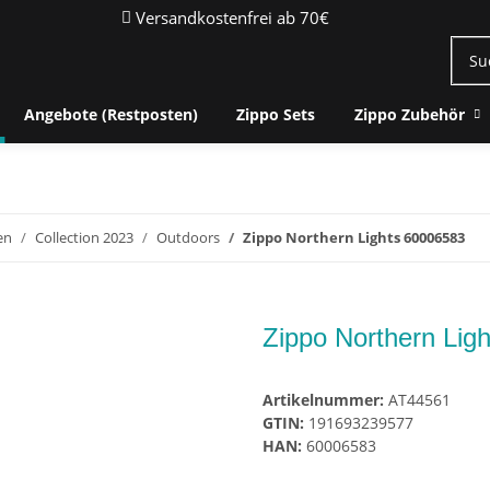
Versandkostenfrei ab 70€
Angebote (Restposten)
Zippo Sets
Zippo Zubehör
en
Collection 2023
Outdoors
Zippo Northern Lights 60006583
Zippo Northern Lig
Artikelnummer:
AT44561
GTIN:
191693239577
HAN:
60006583