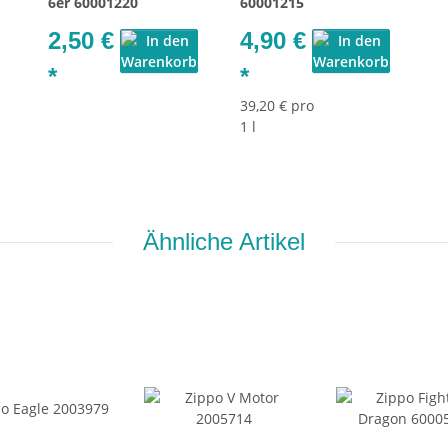
6er 60001220
60001215
2,50 €
4,90 €
*
*
39,20 € pro
1 l
Ähnliche Artikel