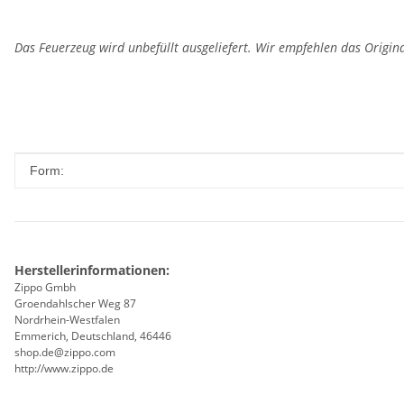
Das Feuerzeug wird unbefüllt ausgeliefert. Wir empfehlen das Origin
Produkteigenschaft
Wert
Form:
Herstellerinformationen:
Zippo Gmbh
Groendahlscher Weg 87
Nordrhein-Westfalen
Emmerich, Deutschland, 46446
shop.de@zippo.com
http://www.zippo.de