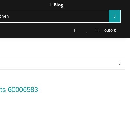
Blog
0,00 €
hts 60006583