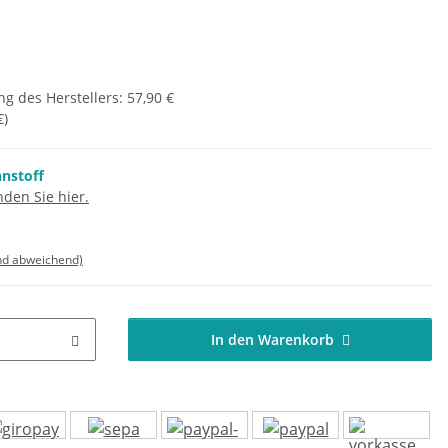
g des Herstellers
:
57,90 €
€
)
nnstoff
den Sie hier.
nd abweichend)
In den Warenkorb