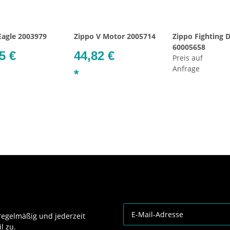
Eagle 2003979
Zippo V Motor 2005714
Zippo Fighting 
60005658
5 €
44,82 €
Preis auf
Anfrage
*
egelmäßig und jederzeit
l zu.
Newsletter Abonnieren