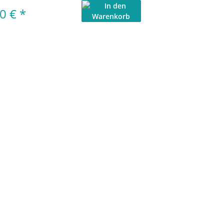
90 €
*