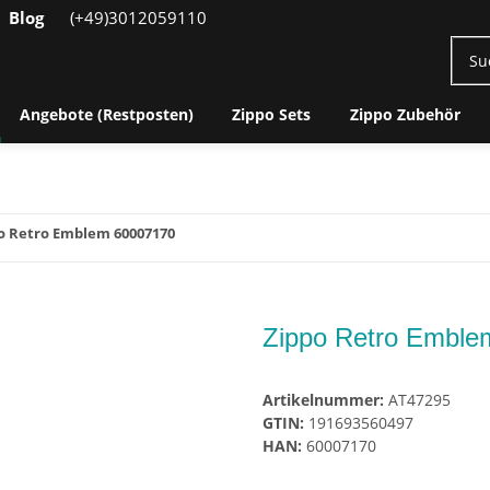
Blog
(+49)3012059110
Angebote (Restposten)
Zippo Sets
Zippo Zubehör
o Retro Emblem 60007170
Zippo Retro Emble
Artikelnummer:
AT47295
GTIN:
191693560497
HAN:
60007170