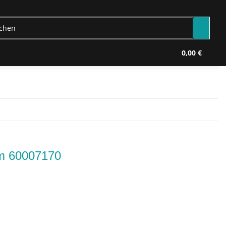
0,00 €
m 60007170