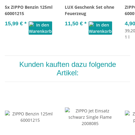
5x ZIPPO Benzin 125ml
LUX Geschenk Set ohne
ZIPP
60001215
Feuerzeug
6000
15,99 €
*
11,50 €
*
4,9
39,20
1 l
Kunden kauften dazu folgende
Artikel: