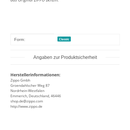
Produkteigenschaft
Wert
Classic
Form:
Angaben zur Produktsicherheit
Herstellerinformationen:
Zippo Gmbh
Groendahlscher Weg 87
Nordrhein-Westfalen
Emmerich, Deutschland, 46446
shop.de@zippo.com
http://www.zippo.de