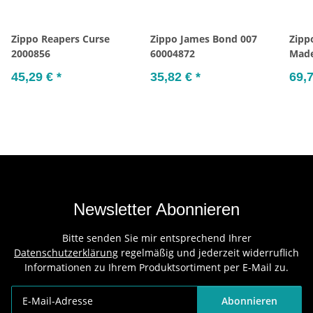
Zippo Reapers Curse
Zippo James Bond 007
Zipp
2000856
60004872
Made
45,29 €
*
35,82 €
*
69,
Newsletter Abonnieren
Bitte senden Sie mir entsprechend Ihrer
Datenschutzerklärung
regelmäßig und jederzeit widerruflich
Informationen zu Ihrem Produktsortiment per E-Mail zu.
Abonnieren