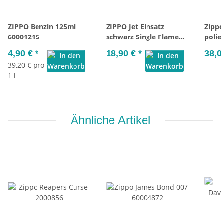
ZIPPO Benzin 125ml
ZIPPO Jet Einsatz
Zipp
60001215
schwarz Single Flame
poli
2008085
4,90 €
*
18,90 €
*
38,
39,20 € pro
1 l
Ähnliche Artikel