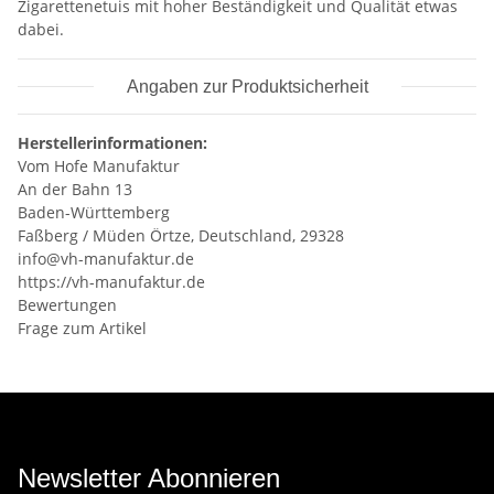
Zigarettenetuis mit hoher Beständigkeit und Qualität etwas
dabei.
Angaben zur Produktsicherheit
Herstellerinformationen:
Vom Hofe Manufaktur
An der Bahn 13
Baden-Württemberg
Faßberg / Müden Örtze, Deutschland, 29328
info@vh-manufaktur.de
https://vh-manufaktur.de
Bewertungen
Frage zum Artikel
Newsletter Abonnieren