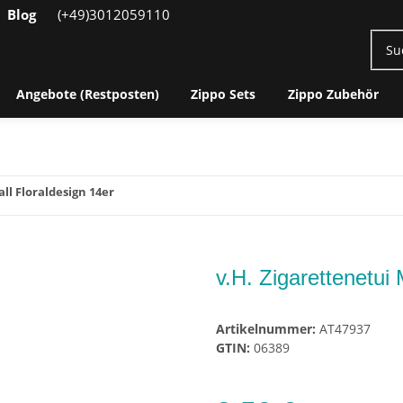
Blog
(+49)3012059110
Angebote (Restposten)
Zippo Sets
Zippo Zubehör
ll Floraldesign 14er
v.H. Zigarettenetui 
Artikelnummer:
AT47937
GTIN:
06389