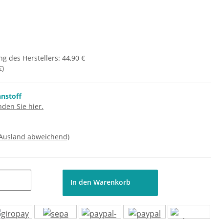
g des Herstellers
:
44,90 €
€
)
nnstoff
den Sie hier.
 Ausland abweichend)
In den Warenkorb