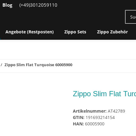
Blog
(+49)3012059110
Angebote (Restposten)
Zippo Sets
Zippo Zubehör
Zippo Slim Flat Turquoise 60005900
Zippo Slim Flat Tu
Artikelnummer:
AT42789
GTIN:
191693214154
HAN:
60005900