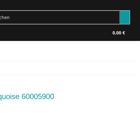
0,00 €
rquoise 60005900