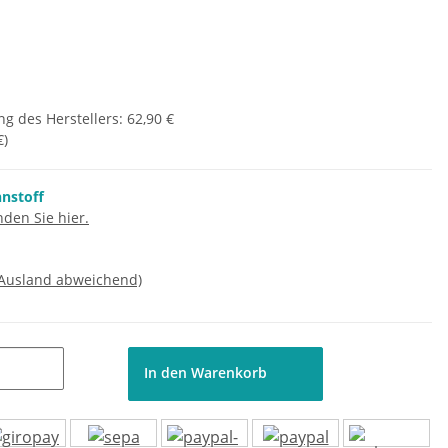
g des Herstellers
:
62,90 €
€
)
nnstoff
den Sie hier.
 Ausland abweichend)
In den Warenkorb