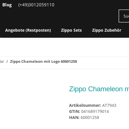
Blog
(+49)3012059110
Angebote (Restposten)
Zippo Sets
Zippo Zubehör
lar
Zippo Chameleon mit Logo 60001258
Zippo Chameleon m
Artikelnummer:
AT7943
GTIN:
041689179014
HAN:
60001258