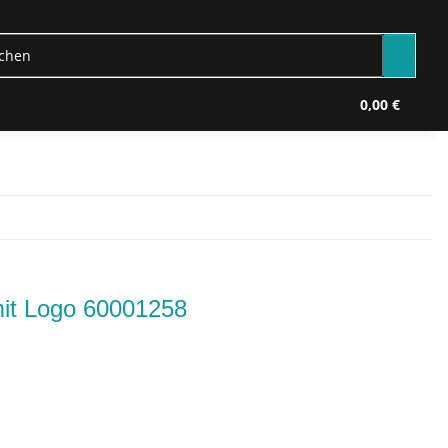
0,00 €
it Logo 60001258