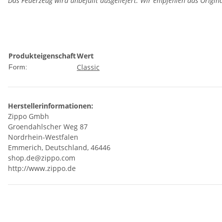
Das Feuerzeug wird unbefüllt ausgeliefert. Wir empfehlen das Origin
Produkteigenschaft
Wert
Classic
Form:
Herstellerinformationen:
Zippo Gmbh
Groendahlscher Weg 87
Nordrhein-Westfalen
Emmerich, Deutschland, 46446
shop.de@zippo.com
http://www.zippo.de