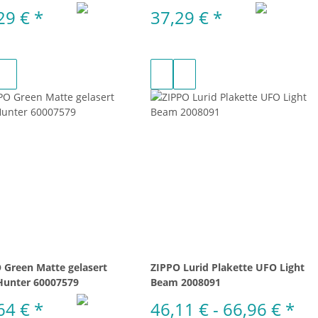
29 €
*
37,29 €
*
 Green Matte gelasert
ZIPPO Lurid Plakette UFO Light
unter 60007579
Beam 2008091
64 €
*
46,11 € -
66,96 €
*