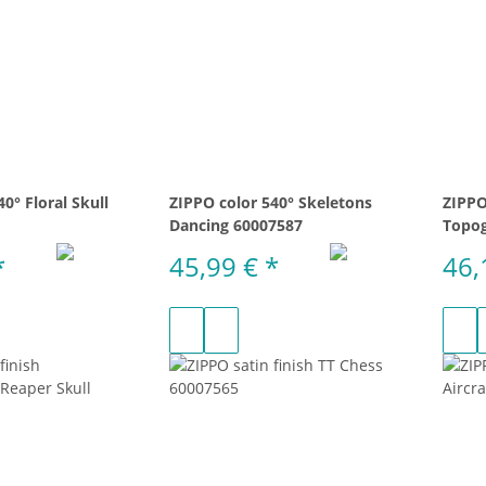
0° Floral Skull
ZIPPO color 540° Skeletons
ZIPPO
Dancing 60007587
Topog
*
45,99 €
*
46,