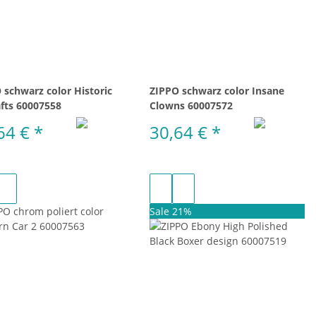
 schwarz color Historic
ZIPPO schwarz color Insane
afts 60007558
Clowns 60007572
64 €
*
30,64 €
*
Sale 21%