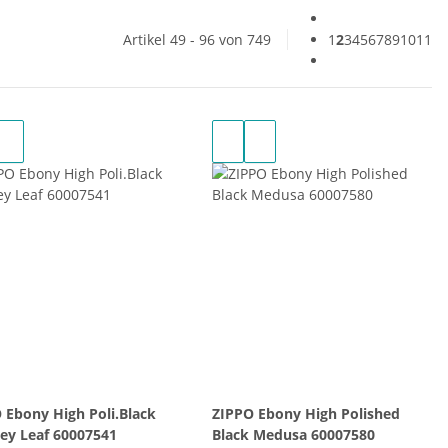
Artikel 49 - 96 von 749
1
2
3
4
5
6
7
8
9
10
11
 Ebony High Poli.Black
ZIPPO Ebony High Polished
y Leaf 60007541
Black Medusa 60007580