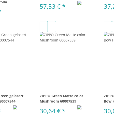
7504
57,53 €
*
37,
*
reen gelasert
ZIPPO Green Matte color
ZIPPO
 60007544
Mushroom 60007539
Bow H
*
30,64 €
*
30,