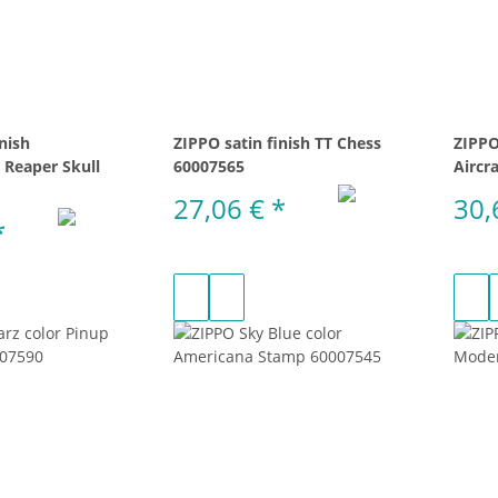
nish
ZIPPO satin finish TT Chess
ZIPPO
t Reaper Skull
60007565
Aircr
27,06 €
*
30,
*