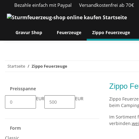
Bezahle einfach mit Paypal
Versandkostenfrei ab 70€
Gravur Shop
Feuerzeuge
Zippo Feuerzeuge
Startseite
Zippo Feuerzeuge
Zippo Fe
Preisspanne
EUR
EUR
Zippo Feuerze
beim Camping 
Im Sortiment f
verbinden.
wei
Form
Classic