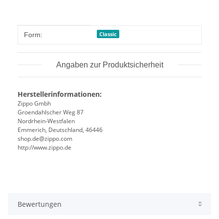
Produkteigenschaft
Wert
Classic
Form:
Angaben zur Produktsicherheit
Herstellerinformationen:
Zippo Gmbh
Groendahlscher Weg 87
Nordrhein-Westfalen
Emmerich, Deutschland, 46446
shop.de@zippo.com
http://www.zippo.de
Bewertungen