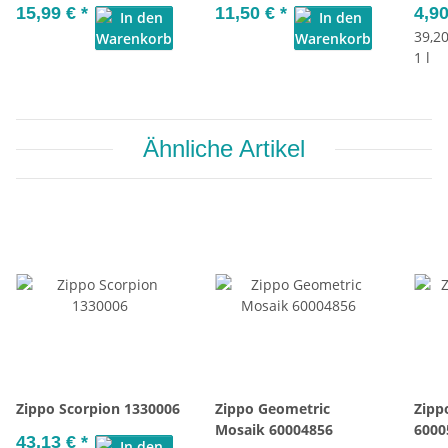
15,99 €
*
11,50 €
*
4,9
39,20
1 l
Ähnliche Artikel
Zippo Scorpion 1330006
Zippo Geometric
Zipp
Mosaik 60004856
6000
43,13 €
*